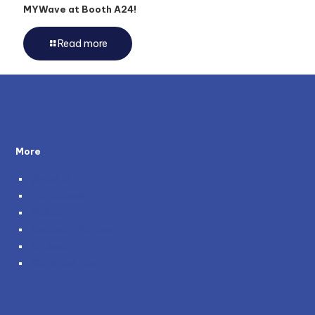
MYWave at Booth A24!
Read more
More
About Us
Testimonials
Policies
Become a Partner
Careers
Genie and You