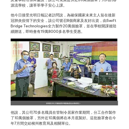
源流學校，讓莘莘學子安心上課。
他今日接受光明日報記者訪問說，為確保國家未來主人翁在後新
冠肺炎疫情下的安全，該公司號召8個商家及友好出資，由Swift
Bridge Technologies全力製作20萬個臉罩，並在學校開課後陸
續贈送，即時會有19萬8000多名學生受惠。
他說，其公司70多名職員在管制令居家作業期間，分工合作製作
了10萬個臉罩，另外近10萬個將在本月底製好。這批臉罩會在今
年7月間交給檳州教育局及相關單位。