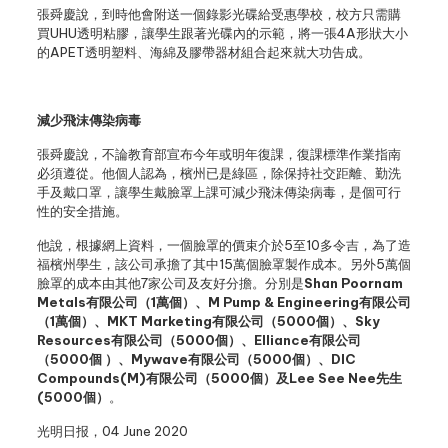
張舜慶說，到時他會附送一個錄影光碟給受惠學校，校方只需購
買UHU透明粘膠，讓學生跟著光碟內的示範，將一張4A形狀大小
的APET透明塑料、海綿及膠帶器材組合起來就大功告成。
減少飛沫傳染病毒
張舜慶說，不論教育部宣布今年或明年復課，復課標準作業指南
必須遵從。他個人認為，檳州已是綠區，除保持社交距離、勤洗
手及戴口罩，讓學生戴臉罩上課可減少飛沫傳染病毒，是個可行
性的安全措施。
他說，根據網上資料，一個臉罩的價束介於5至10多令吉，為了造
福檳州學生，該公司承擔了其中15萬個臉罩製作成本。另外5萬個
臉罩的成本由其他7家公司及友好分擔。分別是
Shan Poornam
Metals有限公司（1萬個）、M Pump & Engineering有限公司
（1萬個）、MKT Marketing有限公司（5000個）、Sky
Resources有限公司（5000個）、Elliance有限公司
（5000個 ）、Mywave有限公司（5000個）、DIC
Compounds(M)有限公司（5000個）及Lee See Nee先生
(5000個）
。
光明日报，04 June 2020