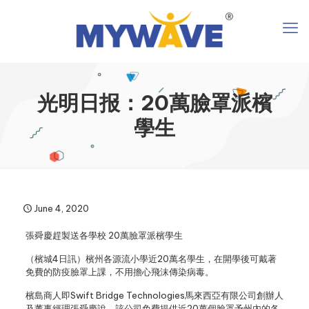
光明日报：20萬臉罩派檳
學生
June 4, 2020
張舜慶趕製送各學校 20萬臉罩派檳學生
（檳城4日訊）檳州各源流小學近20萬名學生，在開學後可戴著
免費的防疫臉罩上課，不用擔心飛沫傳染病毒。
檳島商人即Swift Bridge Technologies馬來西亞有限公司創辦人
及董事經理張舜慶說，該公司免費提供近20萬個臉罩予州內的各