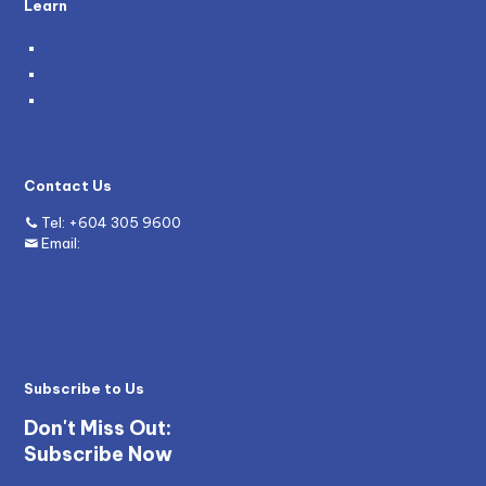
Learn
Blog
News
Grants
Contact Us
Tel:
+604 305 9600
Email:
enquiry@mywave.biz
Subscribe to Us
Don't Miss Out:
Subscribe Now